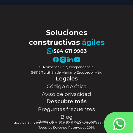
Soluciones
constructivas
ágiles
564 611 9983
C. Primera Sur 2, Independencia,
54915 Tultitlán de Mariano Escobedo, Méx.
Legales
Código de ética
Aviso de privacidad
Descubre más
Preguntas frecuentes
Blog
Diseño y desarrollo web por:
Genotipo®
México al Cubo® GTL SERVICIOS ADMINISTRATIVOS MÉXICO S.A. DE C.V.
Todos los Derechos Reservados 2024.